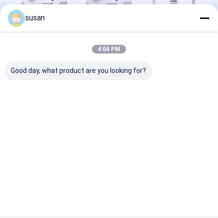
susan
4:04 PM
CE
CE
ISO9001
Good day, what product are you looking for?
Patent certificate
Главная
Карта
контактные
Desktop
страница
сайта
данные
Site
Карта сайта
Политика уединения
Качество
Смеситель косметических эмульгаторов
Китайская