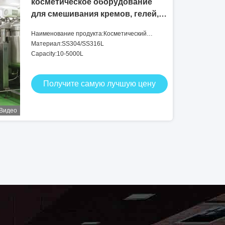
косметическое оборудование
для смешивания кремов, гелей,
лосьонов, шампуней и масел
Наименование продукта:Косметический
смеситель эмульсора
Материал:SS304/SS316L
Capacity:10-5000L
Получите самую лучшую цену
Видео