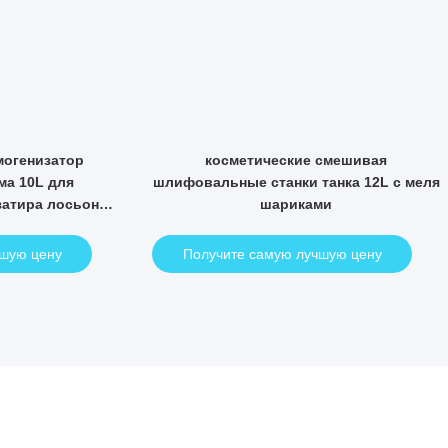
ума мази затира
косметический смеситель эмульсор
льсию с топлением
10000L с гомогенизатором 3phases 20
изатора
циркуляции
лучшую цену
Получите самую лучшую цену