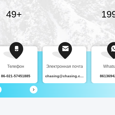
50
+
19
Телефон
Электронная почта
What
86-021-57451885
chasing@chasing.com.cn
8613694