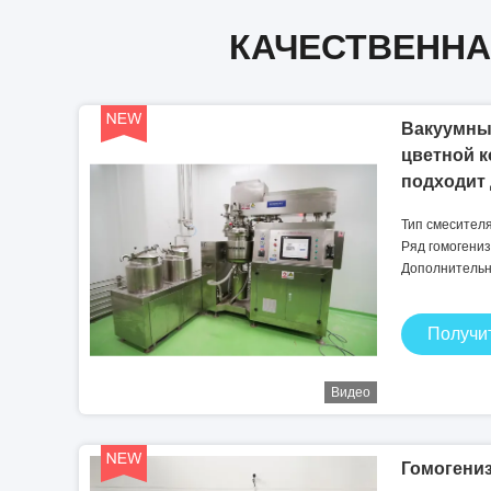
КАЧЕСТВЕННА
Вакуумны
цветной 
подходит
кремов и 
Тип смесител
Ряд гомогениза
Дополнительн
Получи
Видео
Гомогениз