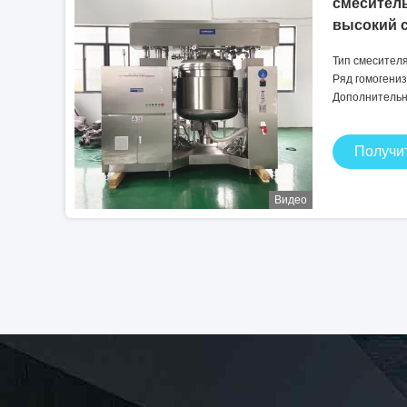
смеситель
высокий 
Тип смесител
Ряд гомогениза
Дополнительн
Получи
Видео