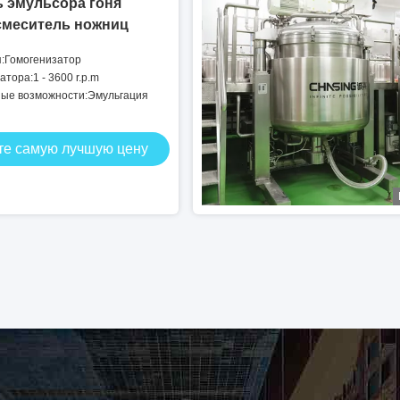
 эмульсора гоня
смеситель ножниц
я:Гомогенизатор
тора:1 - 3600 r.p.m
ые возможности:Эмульгация
те самую лучшую цену