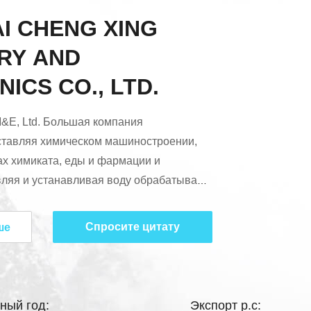
I CHENG XING
RY AND
ICS CO., LTD.
&E, Ltd. Большая компания
ставляя химическом машиностроении,
 химиката, еды и фармации и
овляя и устанавливая воду обрабатывая
м строго согласно стандарту ISO9001.
ехнологическую способность, приборы
Спросите цитату
ше
ытания и уникальные и предварительные
имаем «направлять
ым, выдерживать высококачественным и
встреча встречи потребности ...
ный год:
Экспорт p.c: