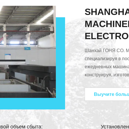
SHANGHA
MACHINE
ELECTRON
Шанхай ГОНЯ CO. M
специализируя в по
ежедневных машинах
конструируя, изгот
машины. Мы снабжае
Мы имеем сильную т
Выучите боль
стопроцентного исп
craftworks.Мы прин
высокотехнологичн
превращаться путем 
вой объем сбыта:
Установлен