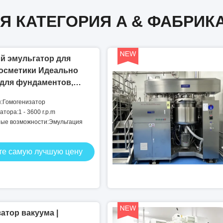
Я КАТЕГОРИЯ A & ФАБРИКА
й эмульгатор для
косметики Идеально
 для фундаментов,
бальзамов для губ
я:Гомогенизатор
тора:1 - 3600 r.p.m
ые возможности:Эмульгация
те самую лучшую цену
атор вакуума |