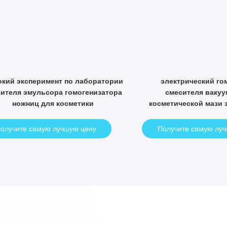
ашина вакуума 100L делая эмульсию
Смеситель ваку
для макияжа красоты косметик
лосьона делая эму
гомоген
Получите самую лучшую цену
Получите самую 