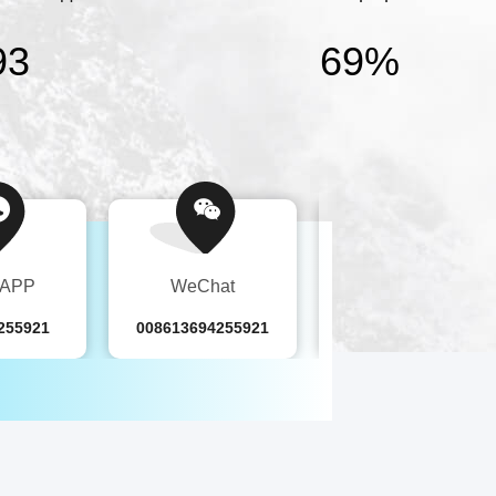
95
70
%
sAPP
WeChat
Телефон
255921
008613694255921
86-021-57451885