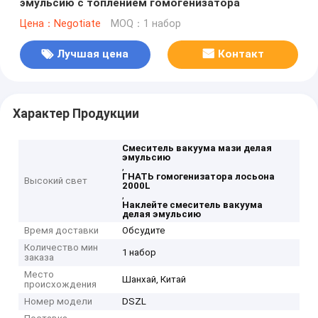
эмульсию с топлением гомогенизатора
Цена：Negotiate
MOQ：1 набор
Лучшая цена
Контакт
Характер Продукции
Смеситель вакуума мази делая
эмульсию
,
ГНАТЬ гомогенизатора лосьона
Высокий свет
2000L
,
Наклейте смеситель вакуума
делая эмульсию
Время доставки
Обсудите
Количество мин
1 набор
заказа
Место
Шанхай, Китай
происхождения
Номер модели
DSZL