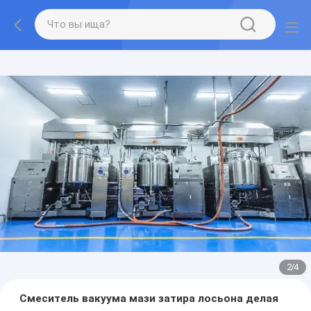
2
/
4
Смеситель вакуума мази затира лосьона делая