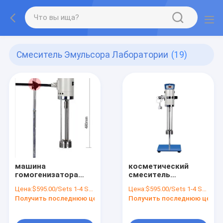
Смеситель Эмульсора Лаборатории
(19)
машина
косметический
гомогенизатора
смеситель
эмульсора
однородное SUS304
Цена:
$595.00/Sets 1-4 Sets
Цена:
$595.00/Sets 1-4 Sets
смесителя
гомогенизатора 20L
Получить последнюю цену
Получить последнюю цену
эмульсора
лаборатории 20L 0,5
kW