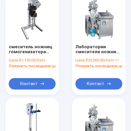
смеситель ножниц
Лаборатории
гомогенизатора
смесителя ножниц
лаборатории
гомогенизатора
Цена:
$1,150.00/Sets
Цена:
$25,000.00/Sets >=1 Sets
смесителя 10000ML
лаборатории
Получить последнюю цену
Получить последнюю цену
эмульсора
гомогенизатор
лаборатории
6000rpm ножниц
20000rpm высокий
высокой высокий
Контакт
Контакт
Дом
Продукты
VR - шоу