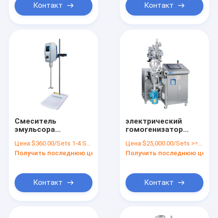
Контакт
Контакт
Смеситель
электрический
эмульсора
гомогенизатор
лаборатории вязкой
смесителя вакуума
Цена:
$360.00/Sets 1-4 Sets
Цена:
$25,000.00/Sets >=1 Sets
среды 1L 7 KG для
10L для
Получить последнюю цену
Получить последнюю цену
косметик
косметической
мази затира
лосьона сливк
Контакт
Контакт