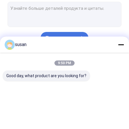
зубная паста делая машину
Косметический смешивая танк
Фармацевтические машины обработки
Продолжать
Духи делая машину
susan
Система ГЛОТОЧКА CIP
Наши Категории
9:50 PM
Машина трубки заполняя герметизируя
Good day, what product are you looking for?
Машина водоросли RO
автоматическая машина завалки бутылки
Фармацевтический бак для хранения
Смеситель
Смеситель
Смеситель
Оборудование извлечения масла травы
косметических
эмульсора
эмульсора
эмульгаторов
гомогенизатора
лаборатории