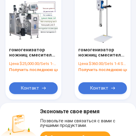
гомогенизатор
гомогенизатор
ножниц смесителя
ножниц смесителя
эмульсии
эмульсии 1.5L
Цена:
$25,000.00/Sets 1-4 Sets
Цена:
$360.00/Sets 1-4 Sets
лаборатории 10L
высокий для
Получить последнюю цену
Получить последнюю цену
высокий 4 kW
косметического
300000rpm
Контакт
Контакт
Экономьте свое время
Позвольте нам связаться с вами с
лучшими продуктами.