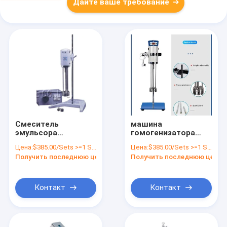
Дайте ваше требование
Смеситель
машина
эмульсора
гомогенизатора
лаборатории
еды соуса 1L
Цена:
$385.00/Sets >=1 Sets
Цена:
$385.00/Sets >=1 Sets
15000rpm
15000rpm 0,37 kW
Получить последнюю цену
Получить последнюю цену
нержавеющей
стали
косметический 0,37
KW
Контакт
Контакт