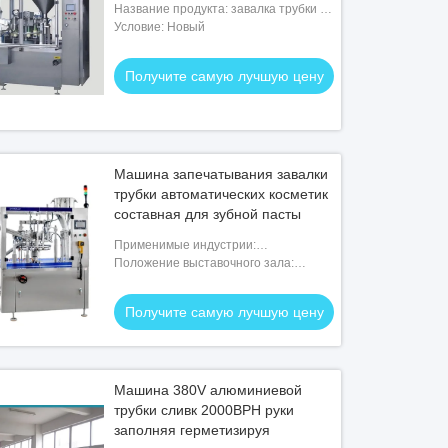
Название продукта: завалка трубки и
герметизируя машина
Условие: Новый
Получите самую лучшую цену
Машина запечатывания завалки
трубки автоматических косметик
составная для зубной пасты
Применимые индустрии:
Промышленное предприятие,
Положение выставочного зала:
индустрия косметик
Никакие
Получите самую лучшую цену
Машина 380V алюминиевой
трубки сливк 2000BPH руки
заполняя герметизируя