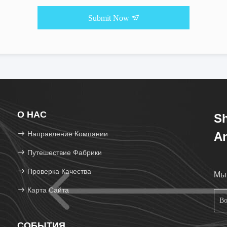
Submit Now
О НАС
Sh
Направление Компании
An
Путешествие Фабрики
Проверка Качества
Мы 
Карта Сайта
СОБЫТИЯ