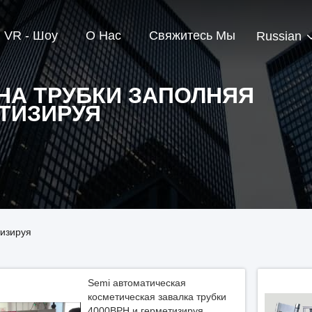
VR - Шоу
О Нас
Свяжитесь Мы
Russian
А ТРУБКИ ЗАПОЛНЯЯ
ТИЗИРУЯ
тизируя
Semi автоматическая
косметическая завалка трубки
4000BPH и герметизируя