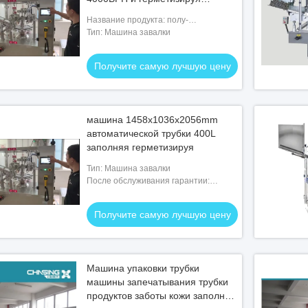
машина
Название продукта: полу-
автоматическая машина fillig трубки
Тип: Машина завалки
продуктов заботы кожи составная
Получите самую лучшую цену
машина 1458x1036x2056mm
автоматической трубки 400L
заполняя герметизируя
Тип: Машина завалки
После обслуживания гарантии:
Видео- служба технической
поддержки, онлайн поддержка,
Получите самую лучшую цену
запасные части, обслуживание поля и
ремонтные
Машина упаковки трубки
машины запечатывания трубки
продуктов заботы кожи заполняя