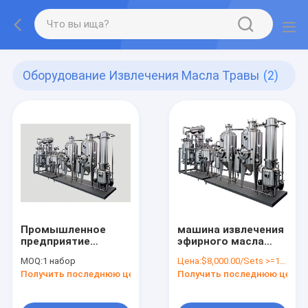
Оборудование Извлечения Масла Травы
(2)
Промышленное
машина извлечения
предприятие
эфирного масла
оборудования
оборудования
MOQ:
1 набор
Цена:
$8,000.00/Sets >=1 Sets
извлечения масла
извлечения масла
Получить последнюю цену
Получить последнюю цену
травы SUS304 475L
травы 65L